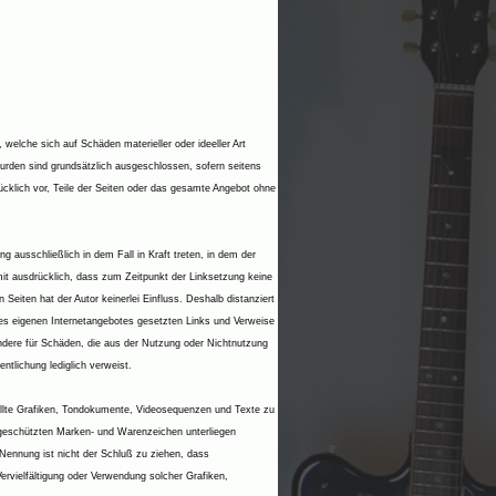
 welche sich auf Schäden materieller oder ideeller Art
wurden sind grundsätzlich ausgeschlossen, sofern seitens
rücklich vor, Teile der Seiten oder das gesamte Angebot ohne
g ausschließlich in dem Fall in Kraft treten, in dem der
rmit ausdrücklich, dass zum Zeitpunkt der Linksetzung keine
 Seiten hat der Autor keinerlei Einfluss. Deshalb distanziert
b des eigenen Internetangebotes gesetzten Links und Verweise
sondere für Schäden, die aus der Nutzung oder Nichtnutzung
entlichung lediglich verweist.
tellte Grafiken, Tondokumente, Videosequenzen und Texte zu
e geschützten Marken- und Warenzeichen unterliegen
Nennung ist nicht der Schluß zu ziehen, dass
Vervielfältigung oder Verwendung solcher Grafiken,