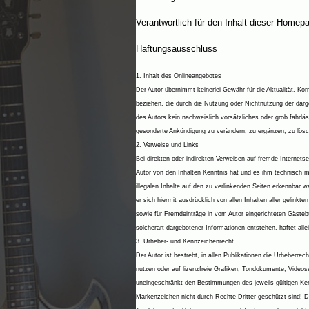
Verantwortlich für den Inhalt dieser Home
Haftungsausschluss
1. Inhalt des Onlineangebotes
Der Autor übernimmt keinerlei Gewähr für die Aktualität, Korr
beziehen, die durch die Nutzung oder Nichtnutzung der darg
des Autors kein nachweislich vorsätzliches oder grob fahrläs
gesonderte Ankündigung zu verändern, zu ergänzen, zu lösche
2. Verweise und Links
Bei direkten oder indirekten Verweisen auf fremde Internetse
Autor von den Inhalten Kenntnis hat und es ihm technisch mö
illegalen Inhalte auf den zu verlinkenden Seiten erkennbar wa
er sich hiermit ausdrücklich von allen Inhalten aller gelink
sowie für Fremdeinträge in vom Autor eingerichteten Gästebü
solcherart dargebotener Informationen entstehen, haftet allei
3. Urheber- und Kennzeichenrecht
Der Autor ist bestrebt, in allen Publikationen die Urheber
nutzen oder auf lizenzfreie Grafiken, Tondokumente, Videos
uneingeschränkt den Bestimmungen des jeweils gültigen Kenn
Markenzeichen nicht durch Rechte Dritter geschützt sind! Das