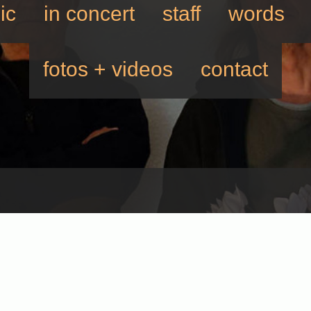
ic
in concert
staff
words
fotos + videos
contact