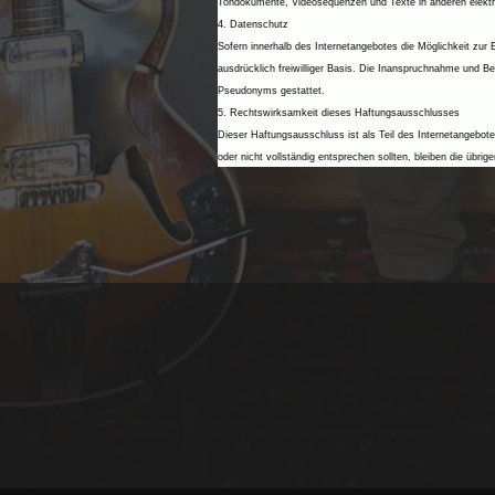
Tondokumente, Videosequenzen und Texte in anderen elektro
4. Datenschutz
Sofern innerhalb des Internetangebotes die Möglichkeit zur 
ausdrücklich freiwilliger Basis. Die Inanspruchnahme und B
Pseudonyms gestattet.
5. Rechtswirksamkeit dieses Haftungsausschlusses
Dieser Haftungsausschluss ist als Teil des Internetangebot
oder nicht vollständig entsprechen sollten, bleiben die übri