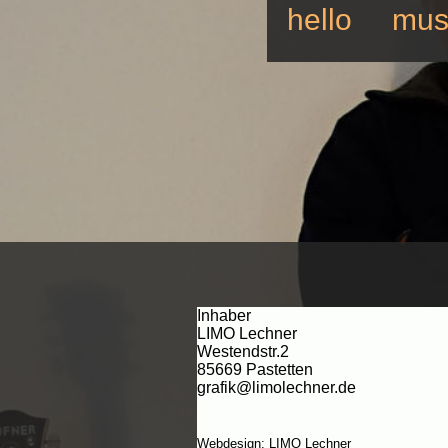
hello
mus
Inhaber
LIMO Lechner
Westendstr.2
85669 Pastetten
grafik@limolechner.de
Webdesign: LIMO Lechner