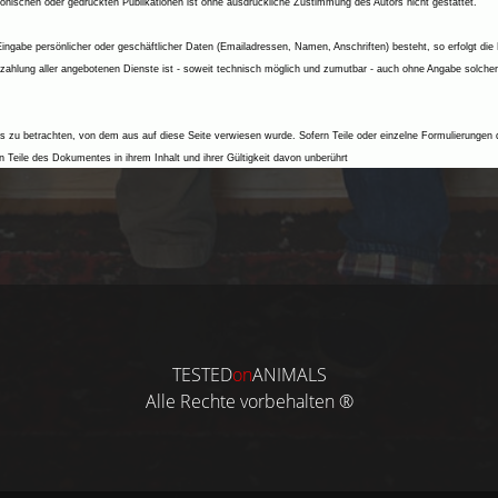
nischen oder gedruckten Publikationen ist ohne ausdrückliche Zustimmung des Autors nicht gestattet.
Eingabe persönlicher oder geschäftlicher Daten (Emailadressen, Namen, Anschriften) besteht, so erfolgt die
ezahlung aller angebotenen Dienste ist - soweit technisch möglich und zumutbar - auch ohne Angabe solche
es zu betrachten, von dem aus auf diese Seite verwiesen wurde. Sofern Teile oder einzelne Formulierungen 
gen Teile des Dokumentes in ihrem Inhalt und ihrer Gültigkeit davon unberührt
TESTED
on
ANIMALS
Alle Rechte vorbehalten ®