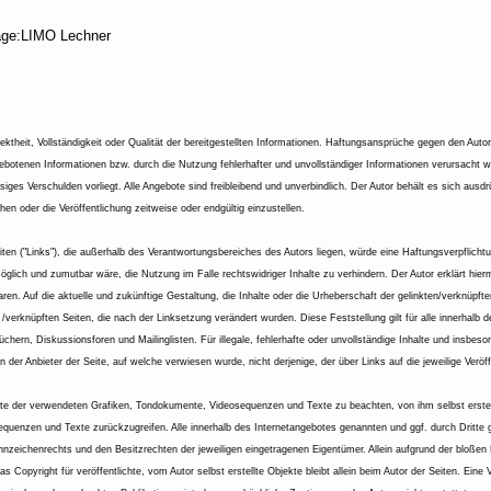
page:LIMO Lechner
ektheit, Vollständigkeit oder Qualität der bereitgestellten Informationen. Haftungsansprüche gegen den Autor,
ebotenen Informationen bzw. durch die Nutzung fehlerhafter und unvollständiger Informationen verursacht 
siges Verschulden vorliegt. Alle Angebote sind freibleibend und unverbindlich. Der Autor behält es sich ausd
n oder die Veröffentlichung zeitweise oder endgültig einzustellen.
iten ("Links"), die außerhalb des Verantwortungsbereiches des Autors liegen, würde eine Haftungsverpflichtun
glich und zumutbar wäre, die Nutzung im Falle rechtswidriger Inhalte zu verhindern. Der Autor erklärt hie
ren. Auf die aktuelle und zukünftige Gestaltung, die Inhalte oder die Urheberschaft der gelinkten/verknüpften
ten /verknüpften Seiten, die nach der Linksetzung verändert wurden. Diese Feststellung gilt für alle innerhal
chern, Diskussionsforen und Mailinglisten. Für illegale, fehlerhafte oder unvollständige Inhalte und insbe
n der Anbieter der Seite, auf welche verwiesen wurde, nicht derjenige, der über Links auf die jeweilige Veröff
rechte der verwendeten Grafiken, Tondokumente, Videosequenzen und Texte zu beachten, von ihm selbst ers
equenzen und Texte zurückzugreifen. Alle innerhalb des Internetangebotes genannten und ggf. durch Dritt
zeichenrechts und den Besitzrechten der jeweiligen eingetragenen Eigentümer. Allein aufgrund der bloßen 
 Copyright für veröffentlichte, vom Autor selbst erstellte Objekte bleibt allein beim Autor der Seiten. Eine 